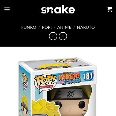
Skip
to
content
FUNKO
/
POP!
/
ANIME
/
NARUTO