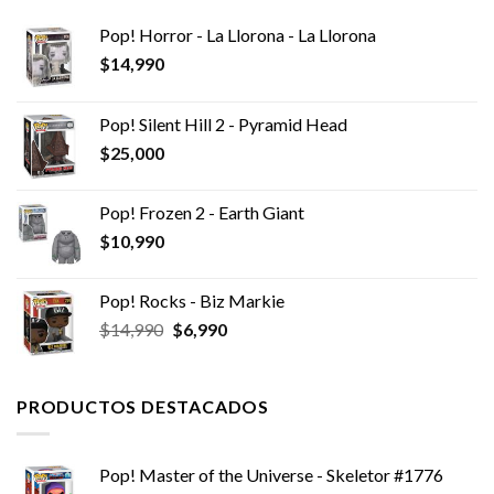
Pop! Horror - La Llorona - La Llorona
$
14,990
Pop! Silent Hill 2 - Pyramid Head
$
25,000
Pop! Frozen 2 - Earth Giant
$
10,990
Pop! Rocks - Biz Markie
El
El
$
14,990
$
6,990
precio
precio
original
actual
era:
es:
PRODUCTOS DESTACADOS
$14,990.
$6,990.
Pop! Master of the Universe - Skeletor #1776