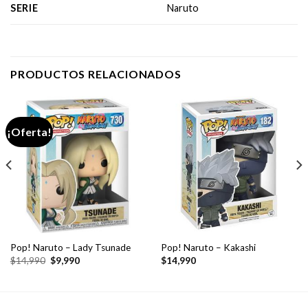
SERIE
Naruto
PRODUCTOS RELACIONADOS
¡Oferta!
Pop! Naruto – Lady Tsunade
Pop! Naruto – Kakashi
El
El
$
14,990
$
9,990
$
14,990
precio
precio
original
actual
era:
es:
$14,990.
$9,990.