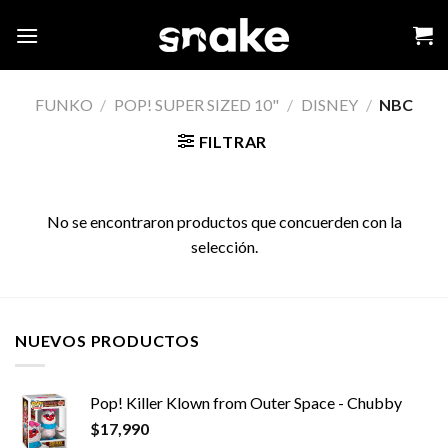
Skip
to
content
FUNKO
/
POP! SUPER SIZED 10"
/
DISNEY
/
NBC
FILTRAR
No se encontraron productos que concuerden con la
selección.
NUEVOS PRODUCTOS
Pop! Killer Klown from Outer Space - Chubby
$
17,990