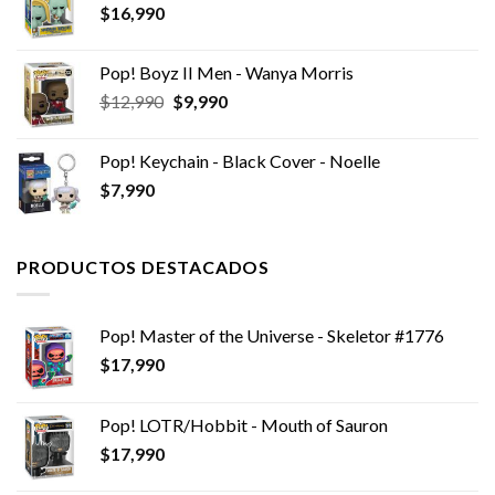
$
16,990
Pop! Boyz II Men - Wanya Morris
El
El
$
12,990
$
9,990
precio
precio
original
actual
Pop! Keychain - Black Cover - Noelle
era:
es:
$
7,990
$12,990.
$9,990.
PRODUCTOS DESTACADOS
Pop! Master of the Universe - Skeletor #1776
$
17,990
Pop! LOTR/Hobbit - Mouth of Sauron
$
17,990