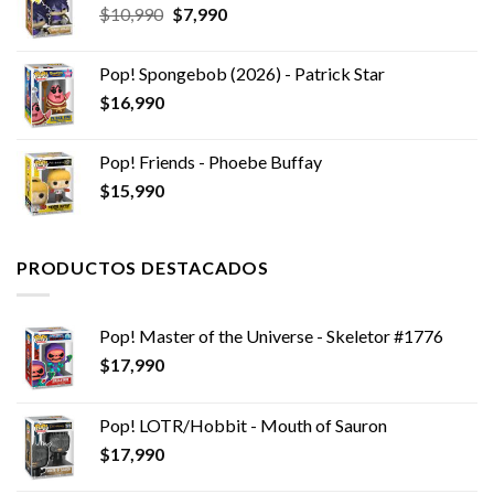
El
El
$
10,990
era:
$
7,990
es:
precio
precio
$29,990.
$24,990.
original
actual
Pop! Spongebob (2026) - Patrick Star
era:
es:
$
16,990
$10,990.
$7,990.
Pop! Friends - Phoebe Buffay
$
15,990
PRODUCTOS DESTACADOS
Pop! Master of the Universe - Skeletor #1776
$
17,990
Pop! LOTR/Hobbit - Mouth of Sauron
$
17,990