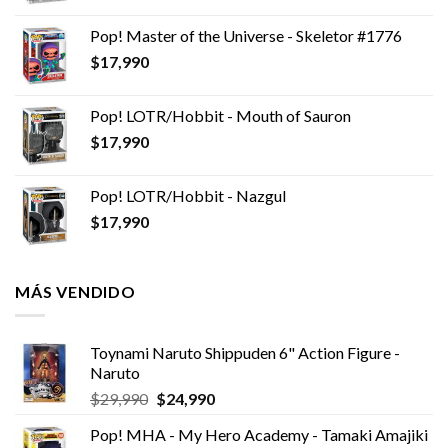
Pop! Master of the Universe - Skeletor #1776
$
17,990
Pop! LOTR/Hobbit - Mouth of Sauron
$
17,990
Pop! LOTR/Hobbit - Nazgul
$
17,990
MÁS VENDIDO
Toynami Naruto Shippuden 6" Action Figure -
Naruto
El
El
$
29,990
$
24,990
precio
precio
Pop! MHA - My Hero Academy - Tamaki Amajiki
original
actual