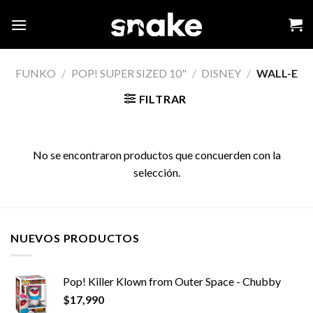
Skip
to
content
FUNKO
/
POP! SUPER SIZED 10"
/
DISNEY
/
WALL-E
FILTRAR
No se encontraron productos que concuerden con la
selección.
NUEVOS PRODUCTOS
Pop! Killer Klown from Outer Space - Chubby
$
17,990