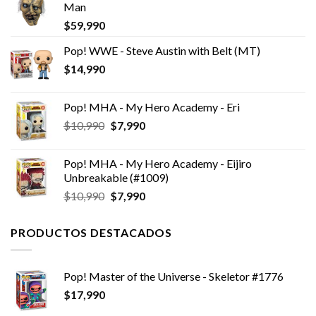
Man
$
59,990
Pop! WWE - Steve Austin with Belt (MT)
$
14,990
Pop! MHA - My Hero Academy - Eri
El
El
$
10,990
$
7,990
precio
precio
original
actual
Pop! MHA - My Hero Academy - Eijiro
era:
es:
Unbreakable (#1009)
$10,990.
$7,990.
El
El
$
10,990
$
7,990
precio
precio
original
actual
PRODUCTOS DESTACADOS
era:
es:
$10,990.
$7,990.
Pop! Master of the Universe - Skeletor #1776
$
17,990