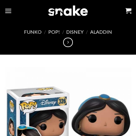
Skip
to
content
FUNKO
/
POP!
/
DISNEY
/
ALADDIN