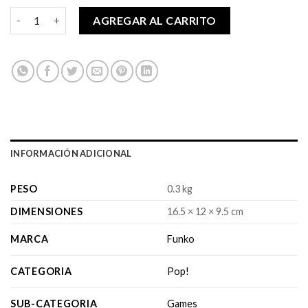
$14,990.
$12,990.
Pop! Apex Legends - Crypto cantidad
AGREGAR AL CARRITO
INFORMACIÓN ADICIONAL
PESO
0.3 kg
DIMENSIONES
16.5 × 12 × 9.5 cm
MARCA
Funko
CATEGORIA
Pop!
SUB-CATEGORIA
Games