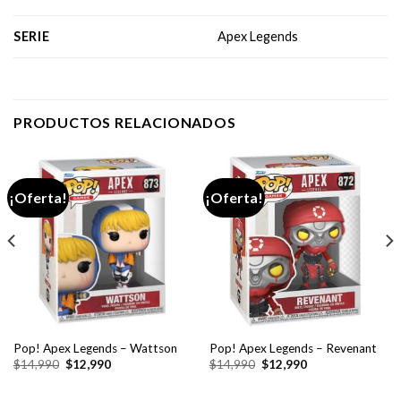
SERIE
Apex Legends
PRODUCTOS RELACIONADOS
¡Oferta!
¡Oferta!
Pop! Apex Legends – Wattson
Pop! Apex Legends – Revenant
El
El
El
El
$
14,990
$
12,990
$
14,990
$
12,990
precio
precio
precio
precio
original
actual
original
actual
era:
es:
era:
es: