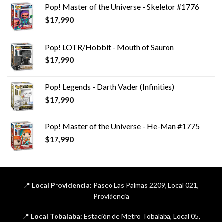
Pop! Master of the Universe - Skeletor #1776
$
17,990
Pop! LOTR/Hobbit - Mouth of Sauron
$
17,990
Pop! Legends - Darth Vader (Infinities)
$
17,990
Pop! Master of the Universe - He-Man #1775
$
17,990
📍
Local Providencia:
Paseo Las Palmas 2209, Local 021,
Providencia
📍
Local Tobalaba:
Estación de Metro Tobalaba, Local 05,