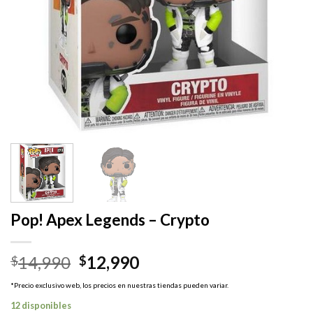
Pop! Apex Legends – Crypto
El
El
14,990
12,990
$
$
precio
precio
*Precio exclusivo web, los precios en nuestras tiendas pueden variar.
original
actual
12 disponibles
era:
es: