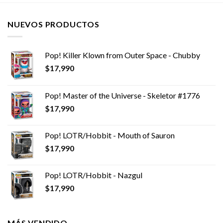
$14,990.
$12,990.
$14,990.
$12,990.
NUEVOS PRODUCTOS
Pop! Killer Klown from Outer Space - Chubby
$
17,990
Pop! Master of the Universe - Skeletor #1776
$
17,990
Pop! LOTR/Hobbit - Mouth of Sauron
$
17,990
Pop! LOTR/Hobbit - Nazgul
$
17,990
MÁS VENDIDO