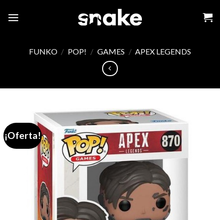
Skip
to
content
FUNKO
/
POP!
/
GAMES
/
APEX LEGENDS
¡Oferta!