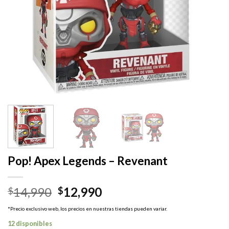
Pop! Apex Legends – Revenant
El
El
14,990
12,990
$
$
precio
precio
*Precio exclusivo web, los precios en nuestras tiendas pueden variar.
original
actual
12 disponibles
era:
es: