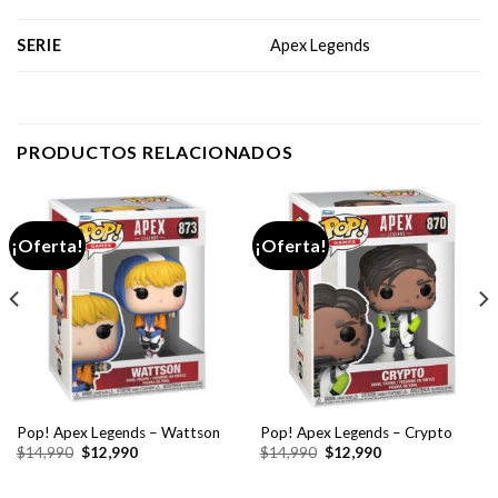
SERIE
Apex Legends
PRODUCTOS RELACIONADOS
¡Oferta!
¡Oferta!
Pop! Apex Legends – Wattson
Pop! Apex Legends – Crypto
El
El
El
El
$
14,990
$
12,990
$
14,990
$
12,990
precio
precio
precio
precio
original
actual
original
actual
era:
es:
era:
es: