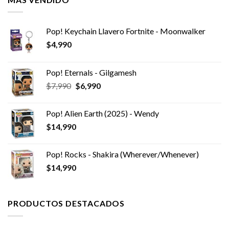
Pop! Keychain Llavero Fortnite - Moonwalker
$
4,990
Pop! Eternals - Gilgamesh
El
El
$
7,990
$
6,990
precio
precio
original
actual
Pop! Alien Earth (2025) - Wendy
era:
es:
$
14,990
$7,990.
$6,990.
Pop! Rocks - Shakira (Wherever/Whenever)
$
14,990
PRODUCTOS DESTACADOS