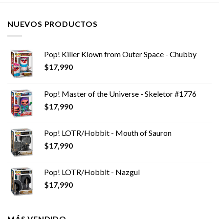
$14,990.
$12,990.
$14,990.
$12,990.
NUEVOS PRODUCTOS
Pop! Killer Klown from Outer Space - Chubby
$
17,990
Pop! Master of the Universe - Skeletor #1776
$
17,990
Pop! LOTR/Hobbit - Mouth of Sauron
$
17,990
Pop! LOTR/Hobbit - Nazgul
$
17,990
MÁS VENDIDO