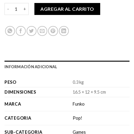
$14,990.
$12,990.
Pop! Apex Legends - Revenant cantidad
AGREGAR AL CARRITO
INFORMACIÓN ADICIONAL
PESO
0.3 kg
DIMENSIONES
16.5 × 12 × 9.5 cm
MARCA
Funko
CATEGORIA
Pop!
SUB-CATEGORIA
Games