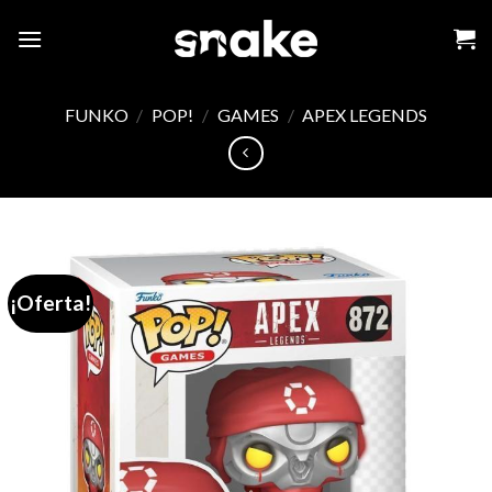
Skip
to
content
FUNKO
/
POP!
/
GAMES
/
APEX LEGENDS
¡Oferta!