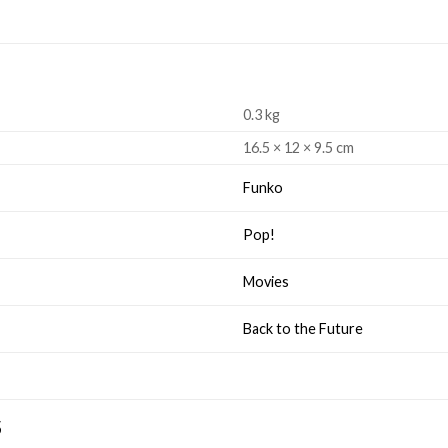
0.3 kg
16.5 × 12 × 9.5 cm
Funko
Pop!
Movies
Back to the Future
S