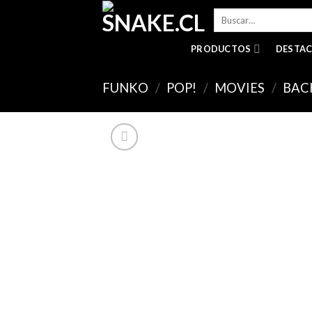
Skip
Buscar
to
por:
content
PRODUCTOS
DESTA
FUNKO
/
POP!
/
MOVIES
/
BAC