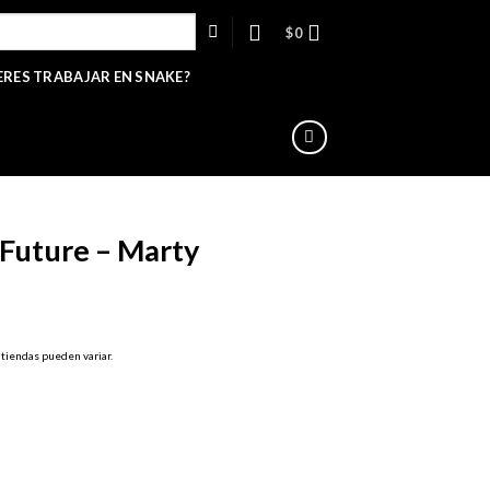
$
0
ERES TRABAJAR EN SNAKE?
 Future – Marty
 tiendas pueden variar.