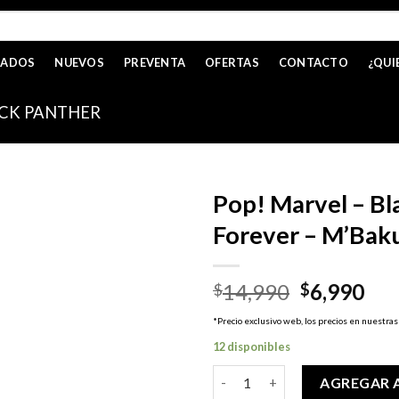
CADOS
NUEVOS
PREVENTA
OFERTAS
CONTACTO
¿QUI
CK PANTHER
Pop! Marvel – B
Forever – M’Bak
El
El
14,990
6,990
$
$
precio
pre
*Precio exclusivo web, los precios en nuestras
original
act
12 disponibles
era:
es:
$14,990.
$6,
Pop! Marvel - Black Panther -
AGREGAR 