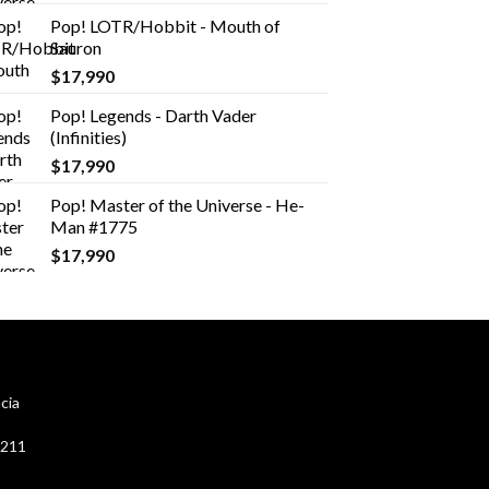
Pop! LOTR/Hobbit - Mouth of
Sauron
$
17,990
Pop! Legends - Darth Vader
(Infinities)
$
17,990
Pop! Master of the Universe - He-
Man #1775
$
17,990
cia
 211