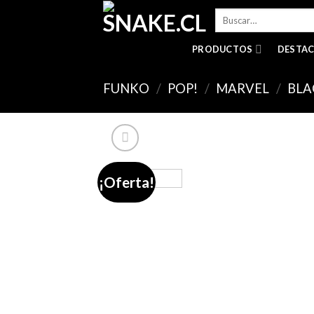
Skip
Buscar
to
por:
content
PRODUCTOS
DESTA
FUNKO
/
POP!
/
MARVEL
/
BLA
¡Oferta!