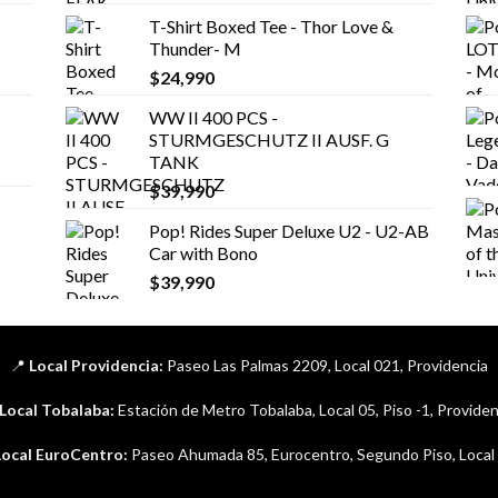
T-Shirt Boxed Tee - Thor Love &
Thunder- M
$
24,990
WW II 400 PCS -
STURMGESCHUTZ II AUSF. G
TANK
$
39,990
Pop! Rides Super Deluxe U2 - U2-AB
Car with Bono
$
39,990
📍
Local Providencia:
Paseo Las Palmas 2209, Local 021, Providencia
Local Tobalaba:
Estación de Metro Tobalaba, Local 05, Piso -1, Providen
Local EuroCentro:
Paseo Ahumada 85, Eurocentro, Segundo Piso, Local