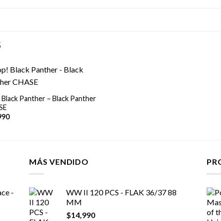
S
 Black Panther – Black Panther
SE
990
MÁS VENDIDO
PR
ce -
WW II 120 PCS - FLAK 36/37 88
MM
$
14,990