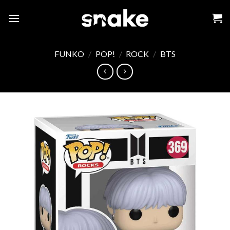
Skip
to
content
FUNKO
/
POP!
/
ROCK
/
BTS