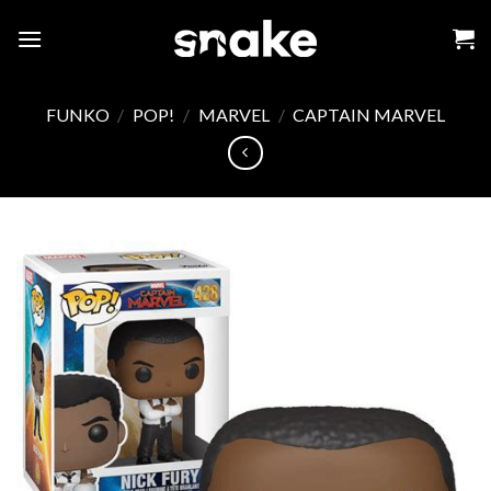
Skip
to
content
FUNKO
/
POP!
/
MARVEL
/
CAPTAIN MARVEL