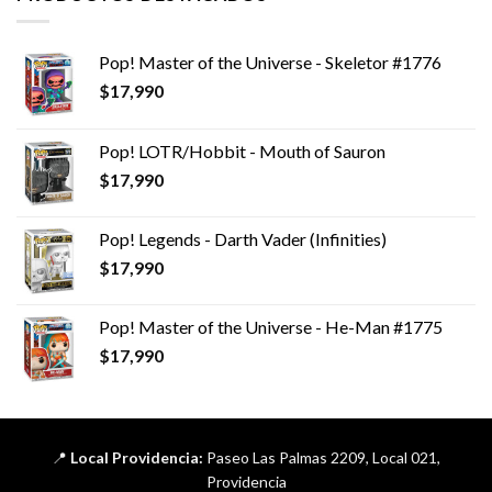
Pop! Master of the Universe - Skeletor #1776
$
17,990
Pop! LOTR/Hobbit - Mouth of Sauron
$
17,990
Pop! Legends - Darth Vader (Infinities)
$
17,990
Pop! Master of the Universe - He-Man #1775
$
17,990
📍
Local Providencia:
Paseo Las Palmas 2209, Local 021,
Providencia