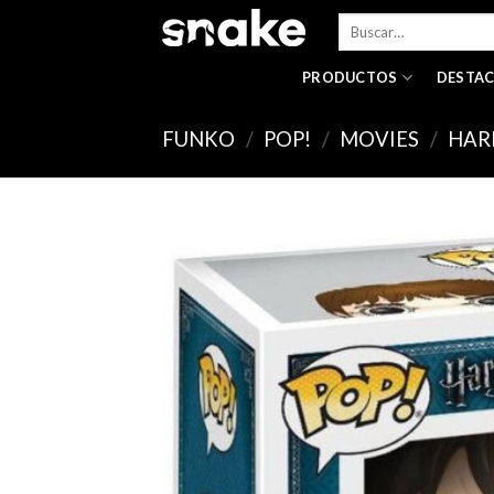
Skip
Buscar
to
por:
content
PRODUCTOS
DESTA
FUNKO
/
POP!
/
MOVIES
/
HAR