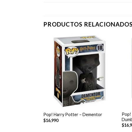
PRODUCTOS RELACIONADO
 – Severus Snape
+
+
Pop! 
Pop! Harry Potter – Dementor
Dumb
$
16,990
$
16,