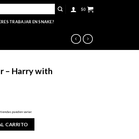
$
0
ERES TRABAJAR EN SNAKE?
r – Harry with
 tiendas pueden variar.
h Marauders Map cantidad
AL CARRITO