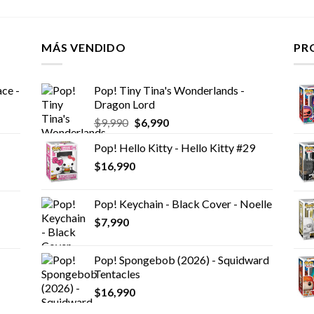
MÁS VENDIDO
PR
ce -
Pop! Tiny Tina's Wonderlands -
Dragon Lord
El
El
$
9,990
$
6,990
precio
precio
Pop! Hello Kitty - Hello Kitty #29
original
actual
$
16,990
era:
es:
$9,990.
$6,990.
Pop! Keychain - Black Cover - Noelle
$
7,990
Pop! Spongebob (2026) - Squidward
Tentacles
$
16,990