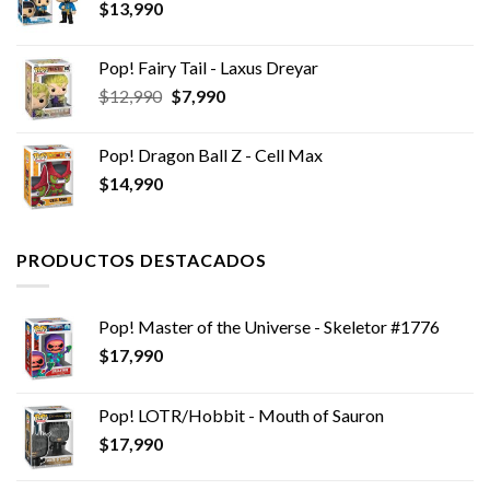
$
13,990
$10,990.
$6,990.
Pop! Fairy Tail - Laxus Dreyar
El
El
$
12,990
$
7,990
precio
precio
original
actual
Pop! Dragon Ball Z - Cell Max
era:
es:
$
14,990
$12,990.
$7,990.
PRODUCTOS DESTACADOS
Pop! Master of the Universe - Skeletor #1776
$
17,990
Pop! LOTR/Hobbit - Mouth of Sauron
$
17,990