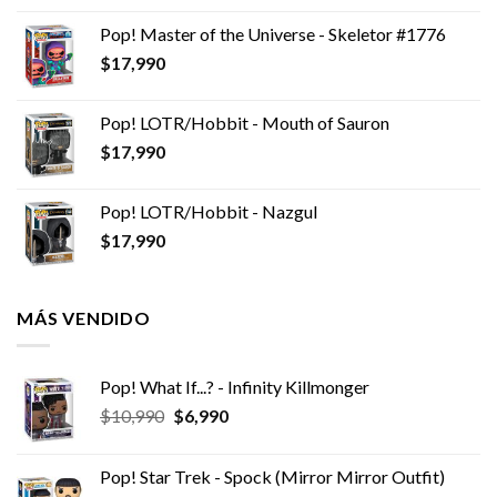
Pop! Master of the Universe - Skeletor #1776
$
17,990
Pop! LOTR/Hobbit - Mouth of Sauron
$
17,990
Pop! LOTR/Hobbit - Nazgul
$
17,990
MÁS VENDIDO
Pop! What If...? - Infinity Killmonger
El
El
$
10,990
$
6,990
precio
precio
original
actual
Pop! Star Trek - Spock (Mirror Mirror Outfit)
era:
es: