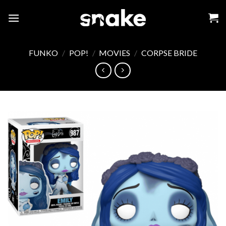
Skip
to
content
FUNKO
/
POP!
/
MOVIES
/
CORPSE BRIDE