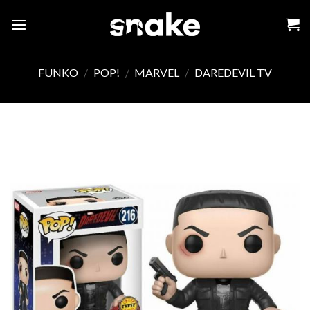
Skip
to
content
FUNKO
/
POP!
/
MARVEL
/
DAREDEVIL TV