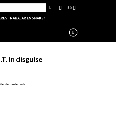
$
0
ERES TRABAJAR EN SNAKE?
.T. in disguise
cio
 tiendas pueden variar.
ual
990.