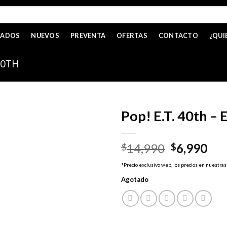
CADOS
NUEVOS
PREVENTA
OFERTAS
CONTACTO
¿QUI
 40TH
Pop! E.T. 40th – E
El
El
14,990
6,990
$
$
precio
pre
*Precio exclusivo web, los precios en nuestras
original
act
Agotado
era:
es:
$14,990.
$6,