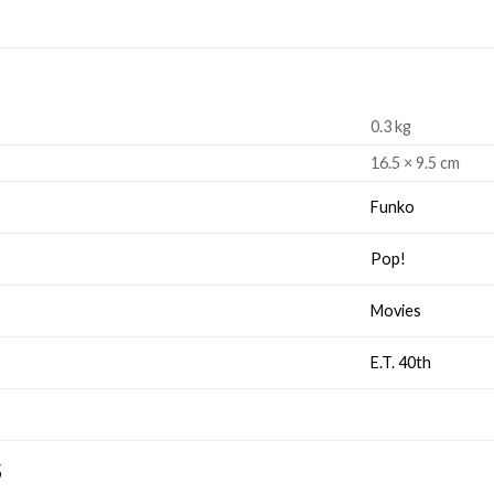
0.3 kg
16.5 × 9.5 cm
Funko
Pop!
Movies
E.T. 40th
S