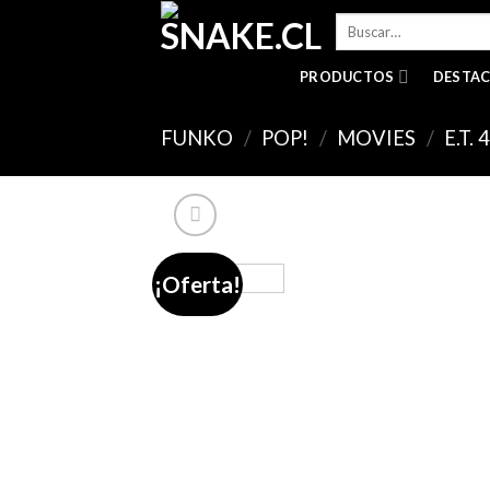
Skip
Buscar
to
por:
content
PRODUCTOS
DESTA
FUNKO
/
POP!
/
MOVIES
/
E.T.
¡Oferta!