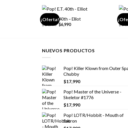
+
+
Pop! E.T. 40th – Elliot
Pop! 
¡Oferta!
¡Ofe
El
El
$
14,990
$
6,990
$
14,
precio
precio
original
actual
era:
es:
$14,990.
$6,990.
NUEVOS PRODUCTOS
Pop! Killer Klown from Outer Spa
Chubby
$
17,990
Pop! Master of the Universe -
Skeletor #1776
$
17,990
Pop! LOTR/Hobbit - Mouth of
Sauron