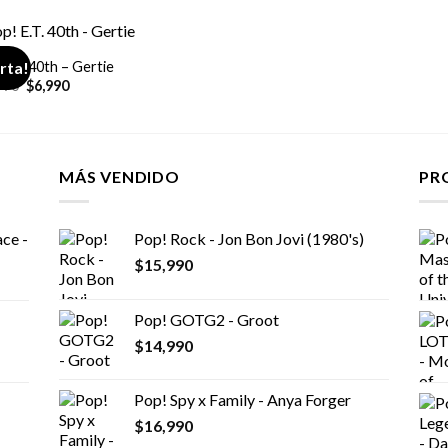
E.T. 40th – Gertie
rta!
El
El
990
$
6,990
precio
precio
original
actual
era:
es:
$14,990.
$6,990.
MÁS VENDIDO
PR
ce -
Pop! Rock - Jon Bon Jovi (1980's)
$
15,990
Pop! GOTG2 - Groot
$
14,990
Pop! Spy x Family - Anya Forger
$
16,990