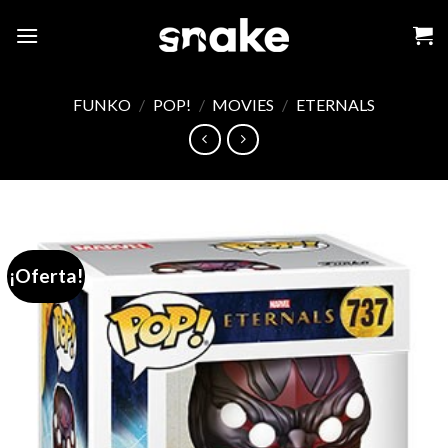
Skip
to
content
FUNKO
/
POP!
/
MOVIES
/
ETERNALS
¡Oferta!