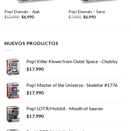
Pop! Eternals – Ajak
Pop! Eternals – Sersi
El
El
El
El
$
12,990
$
6,990
$
7,990
$
6,990
precio
precio
precio
precio
original
actual
original
actual
era:
es:
era:
es:
$12,990.
$6,990.
$7,990.
$6,990.
NUEVOS PRODUCTOS
Pop! Killer Klown from Outer Space - Chubby
$
17,990
Pop! Master of the Universe - Skeletor #1776
$
17,990
Pop! LOTR/Hobbit - Mouth of Sauron
$
17,990