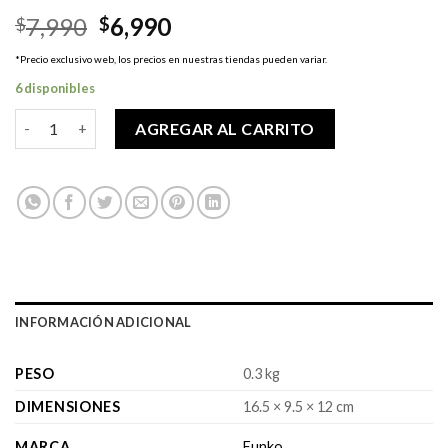
El
El
7,990
6,990
$
$
precio
precio
*Precio exclusivo web, los precios en nuestras tiendas pueden variar.
original
actual
6 disponibles
era:
es:
$7,990.
$6,990.
Pop! Eternals - Kro cantidad
AGREGAR AL CARRITO
INFORMACIÓN ADICIONAL
PESO
0.3 kg
DIMENSIONES
16.5 × 9.5 × 12 cm
MARCA
Funko