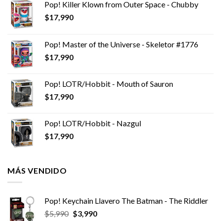
Pop! Killer Klown from Outer Space - Chubby
$
17,990
Pop! Master of the Universe - Skeletor #1776
$
17,990
Pop! LOTR/Hobbit - Mouth of Sauron
$
17,990
Pop! LOTR/Hobbit - Nazgul
$
17,990
MÁS VENDIDO
Pop! Keychain Llavero The Batman - The Riddler
El
El
$
5,990
$
3,990