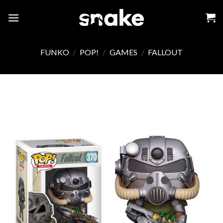
Skip
to
content
FUNKO
/
POP!
/
GAMES
/
FALLOUT