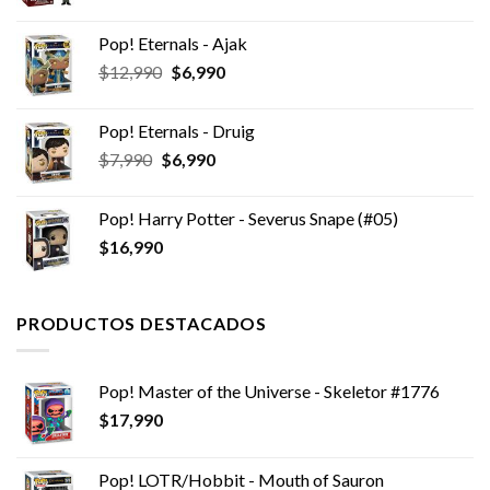
precio
precio
original
actual
Pop! Eternals - Ajak
era:
es:
El
El
$
12,990
$
6,990
$5,990.
$3,990.
precio
precio
original
actual
Pop! Eternals - Druig
era:
es:
El
El
$
7,990
$
6,990
$12,990.
$6,990.
precio
precio
original
actual
Pop! Harry Potter - Severus Snape (#05)
era:
es:
$
16,990
$7,990.
$6,990.
PRODUCTOS DESTACADOS
Pop! Master of the Universe - Skeletor #1776
$
17,990
Pop! LOTR/Hobbit - Mouth of Sauron