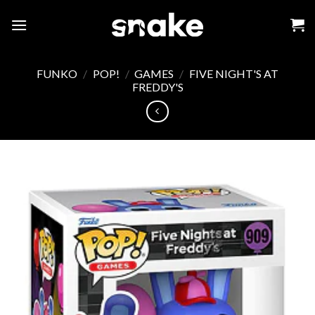
Skip
to
content
FUNKO
/
POP!
/
GAMES
/
FIVE NIGHT'S AT
FREDDY'S