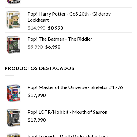
Pop! Harry Potter - CoS 20th - Gilderoy
Lockheart
El
El
$
14,990
$
8,990
precio
precio
Pop! The Batman - The Riddler
original
actual
El
El
$
9,990
$
era:
6,990
es:
precio
precio
$14,990.
$8,990.
original
actual
era:
es:
PRODUCTOS DESTACADOS
$9,990.
$6,990.
Pop! Master of the Universe - Skeletor #1776
$
17,990
Pop! LOTR/Hobbit - Mouth of Sauron
$
17,990
Pop! Legends - Darth Vader (Infinities)