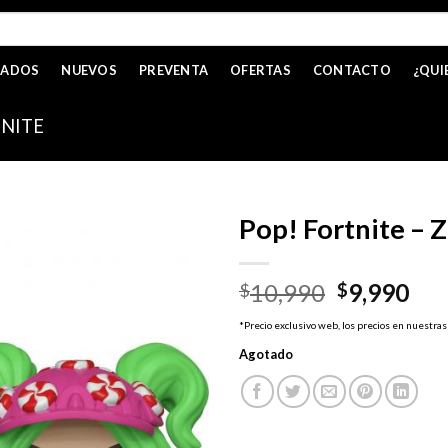
CADOS
NUEVOS
PREVENTA
OFERTAS
CONTACTO
¿QUI
NITE
Pop! Fortnite – 
El
El
10,990
9,990
$
$
precio
pre
*Precio exclusivo web, los precios en nuestras
original
act
Agotado
era:
es:
$10,990.
$9,