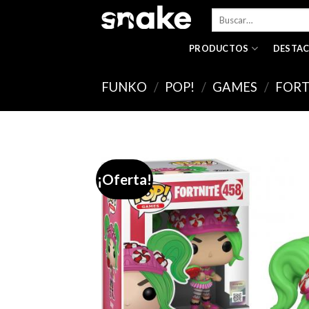
Skip
Buscar
to
por:
content
PRODUCTOS
DESTA
FUNKO
/
POP!
/
GAMES
/
FORT
¡Oferta!