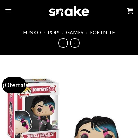
Skip
to
content
FUNKO
/
POP!
/
GAMES
/
FORTNITE
¡Oferta!