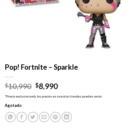
Pop! Fortnite – Sparkle
El
El
10,990
8,990
$
$
precio
precio
*Precio exclusivo web, los precios en nuestras tiendas pueden variar.
original
actual
Agotado
era:
es:
$10,990.
$8,990.