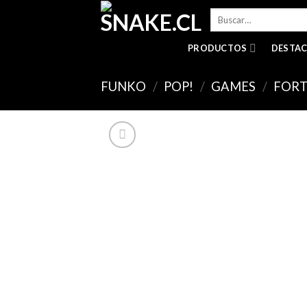
Skip
Buscar
to
por:
content
PRODUCTOS
DESTA
FUNKO
/
POP!
/
GAMES
/
FORT