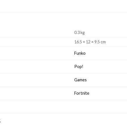
0.3 kg
16.5 × 12 × 9.5 cm
Funko
Pop!
Games
Fortnite
S