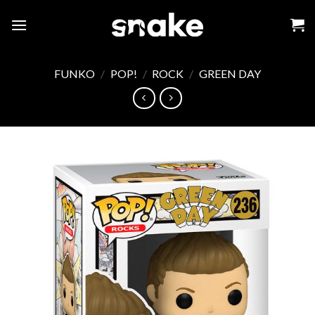
Skip
to
content
FUNKO
/
POP!
/
ROCK
/
GREEN DAY