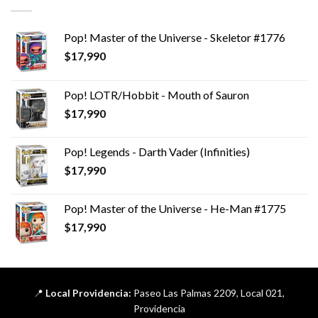
$14,990.
$7,990.
Pop! Master of the Universe - Skeletor #1776
$
17,990
Pop! LOTR/Hobbit - Mouth of Sauron
$
17,990
Pop! Legends - Darth Vader (Infinities)
$
17,990
Pop! Master of the Universe - He-Man #1775
$
17,990
📍
Local Providencia:
Paseo Las Palmas 2209, Local 021,
Providencia