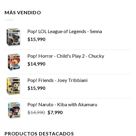
MÁS VENDIDO
Pop! LOL League of Legends - Senna
$
15,990
Pop! Horror - Child's Play 2 - Chucky
$
14,990
Pop! Friends - Joey Tribbiani
$
15,990
Pop! Naruto - Kiba with Akamaru
El
El
$
14,990
$
7,990
precio
precio
original
actual
era:
es:
PRODUCTOS DESTACADOS