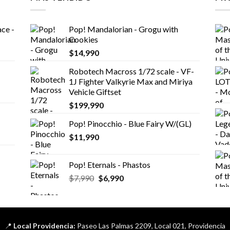
ce -
Pop! Mandalorian - Grogu with
Cookies
$
14,990
Robotech Macross 1/72 scale - VF-
1J Fighter Valkyrie Max and Miriya
Vehicle Giftset
$
199,990
Pop! Pinocchio - Blue Fairy W/(GL)
$
11,990
Pop! Eternals - Phastos
El
El
$
7,990
$
6,990
precio
precio
original
actual
era:
es:
$7,990.
$6,990.
📍
Local Providencia:
Paseo Las Palmas 2209, Local 021, Providencia