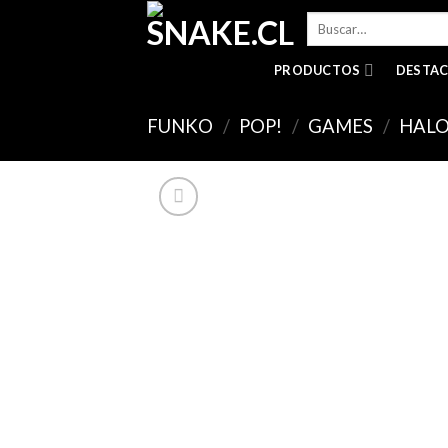
Skip
Buscar
to
por:
content
PRODUCTOS
DESTA
FUNKO
/
POP!
/
GAMES
/
HAL