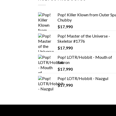
Pop! Killer Klown from Outer Spa
Chubby
$
17,990
Pop! Master of the Universe -
Skeletor #1776
$
17,990
Pop! LOTR/Hobbit - Mouth of
Sauron
$
17,990
Pop! LOTR/Hobbit - Nazgul
$
17,990