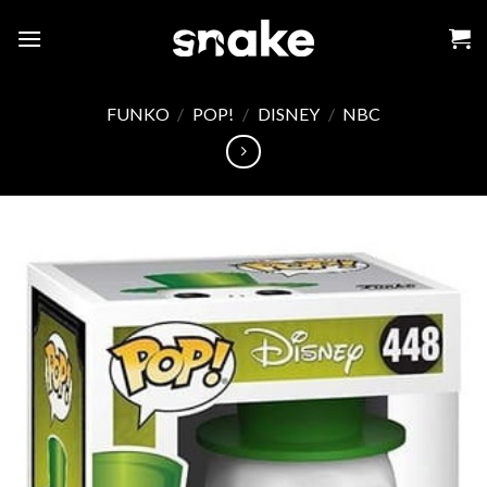
Skip
to
content
FUNKO
/
POP!
/
DISNEY
/
NBC