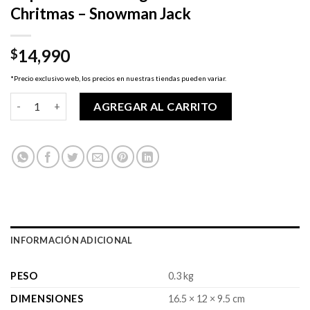
Chritmas – Snowman Jack
14,990
$
*Precio exclusivo web, los precios en nuestras tiendas pueden variar.
Pop! NBC - The Nightmare Before Chritmas - Snowman Jack can
AGREGAR AL CARRITO
INFORMACIÓN ADICIONAL
PESO
0.3 kg
DIMENSIONES
16.5 × 12 × 9.5 cm