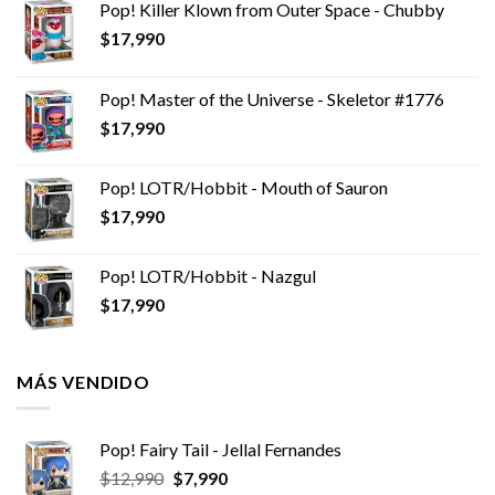
Pop! Killer Klown from Outer Space - Chubby
$
17,990
Pop! Master of the Universe - Skeletor #1776
$
17,990
Pop! LOTR/Hobbit - Mouth of Sauron
$
17,990
Pop! LOTR/Hobbit - Nazgul
$
17,990
MÁS VENDIDO
Pop! Fairy Tail - Jellal Fernandes
El
El
$
12,990
$
7,990