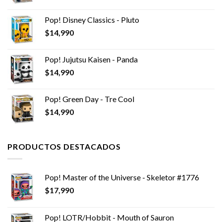
precio
precio
original
actual
Pop! Disney Classics - Pluto
era:
es:
$
14,990
$12,990.
$7,990.
Pop! Jujutsu Kaisen - Panda
$
14,990
Pop! Green Day - Tre Cool
$
14,990
PRODUCTOS DESTACADOS
Pop! Master of the Universe - Skeletor #1776
$
17,990
Pop! LOTR/Hobbit - Mouth of Sauron