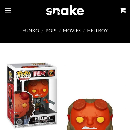
Skip
to
content
FUNKO
/
POP!
/
MOVIES
/
HELLBOY