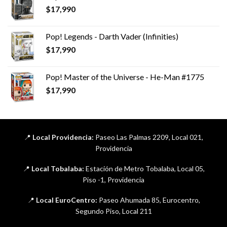
$
17,990
Pop! Legends - Darth Vader (Infinities)
$
17,990
Pop! Master of the Universe - He-Man #1775
$
17,990
📍
Local Providencia:
Paseo Las Palmas 2209, Local 021,
Providencia
📍
Local Tobalaba:
Estación de Metro Tobalaba, Local 05,
Piso -1, Providencia
📍
Local EuroCentro:
Paseo Ahumada 85, Eurocentro,
Segundo Piso, Local 211