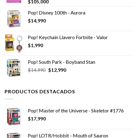
$
105,000
Pop! Disney 100th - Aurora
$
14,990
Pop! Keychain Llavero Fortnite - Valor
$
1,990
Pop! South Park - Boyband Stan
El
El
$
14,990
$
12,990
precio
precio
original
actual
era:
es:
PRODUCTOS DESTACADOS
$14,990.
$12,990.
Pop! Master of the Universe - Skeletor #1776
$
17,990
Pop! LOTR/Hobbit - Mouth of Sauron