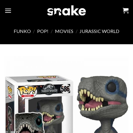
Skip
to
content
FUNKO
/
POP!
/
MOVIES
/
JURASSIC WORLD