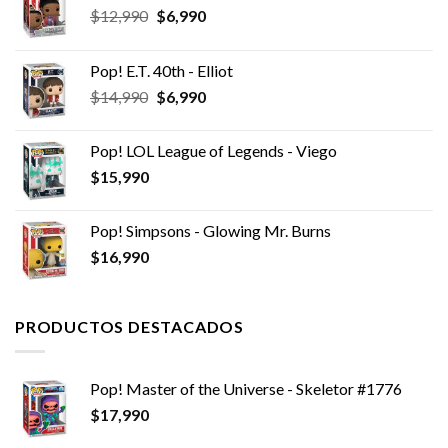
El
El
$
12,990
$
6,990
precio
precio
original
actual
Pop! E.T. 40th - Elliot
era:
es:
El
El
$
14,990
$
6,990
$12,990.
$6,990.
precio
precio
original
actual
Pop! LOL League of Legends - Viego
era:
es:
$
15,990
$14,990.
$6,990.
Pop! Simpsons - Glowing Mr. Burns
$
16,990
PRODUCTOS DESTACADOS
Pop! Master of the Universe - Skeletor #1776
$
17,990