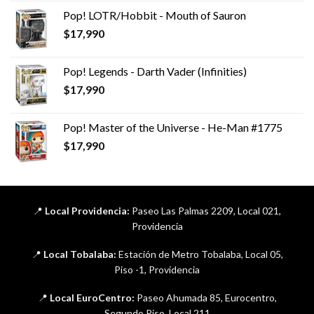
Pop! LOTR/Hobbit - Mouth of Sauron
$
17,990
Pop! Legends - Darth Vader (Infinities)
$
17,990
Pop! Master of the Universe - He-Man #1775
$
17,990
📍
Local Providencia:
Paseo Las Palmas 2209, Local 021,
Providencia
📍
Local Tobalaba:
Estación de Metro Tobalaba, Local 05,
Piso -1, Providencia
📍
Local EuroCentro:
Paseo Ahumada 85, Eurocentro,
Segundo Piso, Local 211