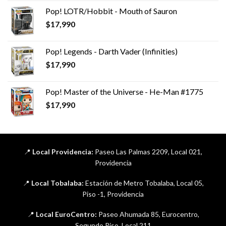
Pop! LOTR/Hobbit - Mouth of Sauron
$
17,990
Pop! Legends - Darth Vader (Infinities)
$
17,990
Pop! Master of the Universe - He-Man #1775
$
17,990
📍
Local Providencia:
Paseo Las Palmas 2209, Local 021,
Providencia
📍
Local Tobalaba:
Estación de Metro Tobalaba, Local 05,
Piso -1, Providencia
📍
Local EuroCentro:
Paseo Ahumada 85, Eurocentro,
Segundo Piso, Local 211