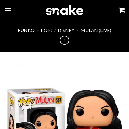
Skip
to
content
FUNKO
/
POP!
/
DISNEY
/
MULAN (LIVE)