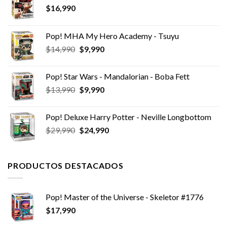
$
16,990
Pop! MHA My Hero Academy - Tsuyu
El
El
$
14,990
$
9,990
precio
precio
original
actual
Pop! Star Wars - Mandalorian - Boba Fett
era:
es:
El
El
$
13,990
$
9,990
$14,990.
$9,990.
precio
precio
original
actual
Pop! Deluxe Harry Potter - Neville Longbottom
era:
es:
El
El
$
29,990
$
24,990
$13,990.
$9,990.
precio
precio
original
actual
era:
es:
PRODUCTOS DESTACADOS
$29,990.
$24,990.
Pop! Master of the Universe - Skeletor #1776
$
17,990