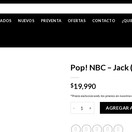
CADOS
NUEVOS
PREVENTA
OFERTAS
CONTACTO
¿QUI
Pop! NBC – Jack (
19,990
$
*Precio exclusivo web, los precios en nuestras
Pop! NBC - Jack (Artist's Seri
AGREGAR 