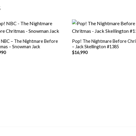
S
+
 NBC – The Nightmare Before
Pop! The Nightmare Before Chr
tmas – Snowman Jack
– Jack Skellington #1385
990
$
16,990