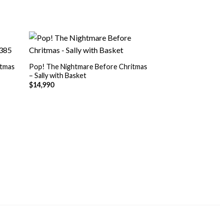
+
itmas
Pop! The Nightmare Before Chritmas
– Sally with Basket
$
14,990
+
Pop! The Nightma
– Sally #16
$
14,990