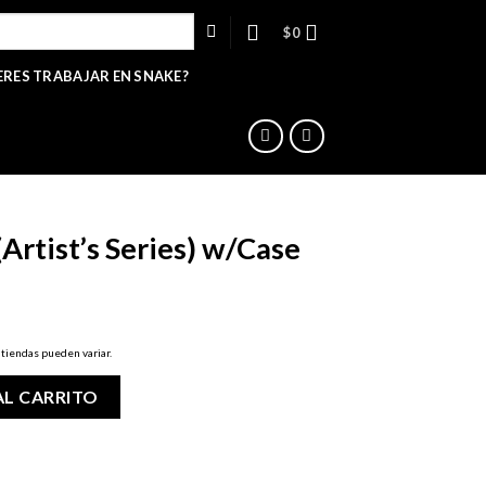
$
0
ERES TRABAJAR EN SNAKE?
Artist’s Series) w/Case
 tiendas pueden variar.
es) w/Case cantidad
AL CARRITO