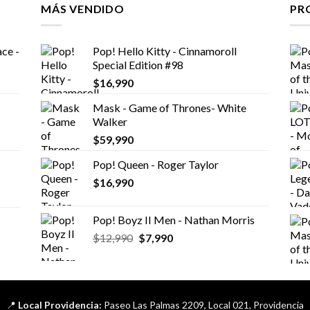
MÁS VENDIDO
PR
ce -
Pop! Hello Kitty - Cinnamoroll
Special Edition #98
$
16,990
Mask - Game of Thrones- White
Walker
$
59,990
Pop! Queen - Roger Taylor
$
16,990
Pop! Boyz II Men - Nathan Morris
El
El
$
12,990
$
7,990
precio
precio
original
actual
era:
es:
$12,990.
$7,990.
📍
Local Providencia:
Paseo Las Palmas 2209, Local 021, Providencia