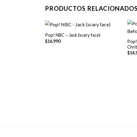
PRODUCTOS RELACIONADO
+
+
Pop! NBC – Jack (scary face)
$
16,990
Pop!
Chri
$
14,