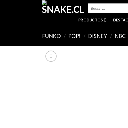
Skip
Buscar
to
por:
content
PRODUCTOS
DESTA
FUNKO
/
POP!
/
DISNEY
/
NBC