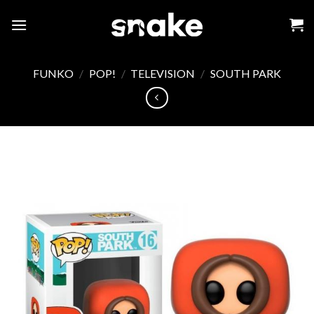
Skip
to
content
FUNKO
/
POP!
/
TELEVISION
/
SOUTH PARK