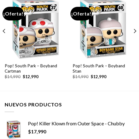
¡Oferta!
¡Oferta!
Pop! South Park – Boyband
Pop! South Park – Boyband
Cartman
Stan
El
El
El
El
$
14,990
$
12,990
$
14,990
$
12,990
precio
precio
precio
precio
original
actual
original
actual
era:
es:
era:
es:
$14,990.
$12,990.
$14,990.
$12,990.
NUEVOS PRODUCTOS
Pop! Killer Klown from Outer Space - Chubby
$
17,990