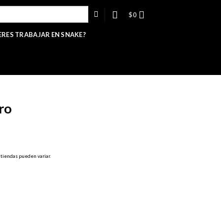
$
0
ERES TRABAJAR EN SNAKE?
ro
 tiendas pueden variar.