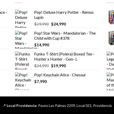
ce -
Pop! Deluxe Harry Potter - Remus
Lupin
El
El
$
29,990
$
24,990
precio
precio
Pop! Star Wars - Mandalorian - The
original
actual
Child with Cup #378
era:
es:
$
14,990
$29,990.
$24,990.
Funko T-Shirt (Polera) Boxed Tee -
Hunter x Hunter - Gon- L
El
El
$
24,990
$
19,990
precio
precio
Pop! Keychain Alice - Chessur
original
actual
$
7,990
era:
es:
$24,990.
$19,990.
📍
Local Providencia:
Paseo Las Palmas 2209, Local 021, Providencia