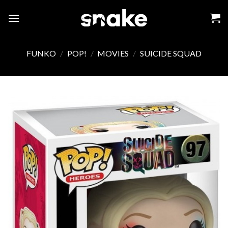
Skip
to
content
FUNKO
/
POP!
/
MOVIES
/
SUICIDE SQUAD