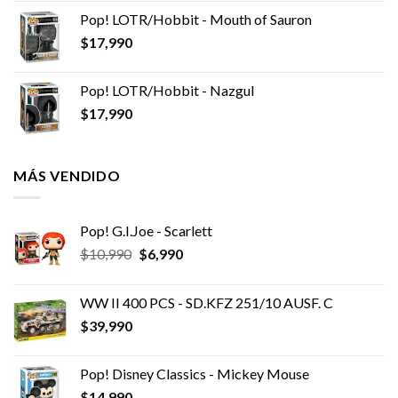
Pop! LOTR/Hobbit - Mouth of Sauron
$
17,990
Pop! LOTR/Hobbit - Nazgul
$
17,990
MÁS VENDIDO
Pop! G.I.Joe - Scarlett
El
El
$
10,990
$
6,990
precio
precio
original
actual
WW II 400 PCS - SD.KFZ 251/10 AUSF. C
era:
es:
$
39,990
$10,990.
$6,990.
Pop! Disney Classics - Mickey Mouse
$
14,990