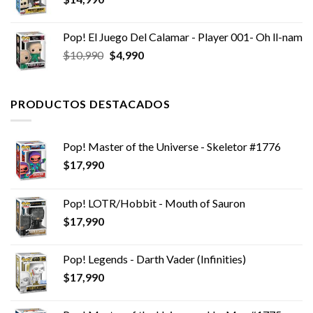
Pop! El Juego Del Calamar - Player 001- Oh ll-nam
El
El
$
10,990
$
4,990
precio
precio
original
actual
era:
es:
PRODUCTOS DESTACADOS
$10,990.
$4,990.
Pop! Master of the Universe - Skeletor #1776
$
17,990
Pop! LOTR/Hobbit - Mouth of Sauron
$
17,990
Pop! Legends - Darth Vader (Infinities)
$
17,990