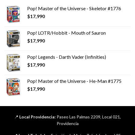
Pop! Master of the Universe - Skeletor #1776
$
17,990
Pop! LOTR/Hobbit - Mouth of Sauron
$
17,990
Pop! Legends - Darth Vader (Infinities)
$
17,990
Pop! Master of the Universe - He-Man #1775
$
17,990
📍
Local Providencia:
Paseo Las Palmas 2209, Local 021,
Providencia