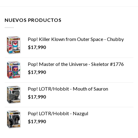
$9,990.
$6,990.
NUEVOS PRODUCTOS
Pop! Killer Klown from Outer Space - Chubby
$
17,990
Pop! Master of the Universe - Skeletor #1776
$
17,990
Pop! LOTR/Hobbit - Mouth of Sauron
$
17,990
Pop! LOTR/Hobbit - Nazgul
$
17,990