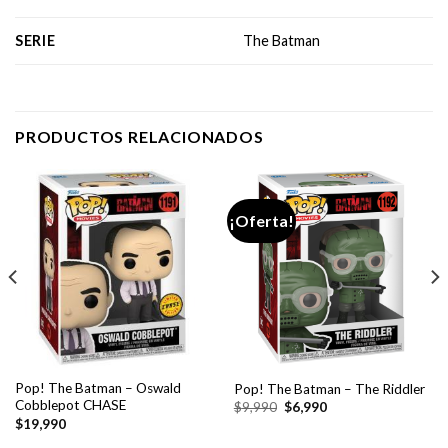
SERIE
The Batman
PRODUCTOS RELACIONADOS
¡Oferta!
Pop! The Batman – Oswald
Pop! The Batman – The Riddler
Cobblepot CHASE
El
El
$
9,990
$
6,990
precio
precio
$
19,990
original
actual
era:
es: