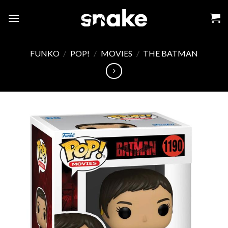
Skip
to
content
FUNKO
/
POP!
/
MOVIES
/
THE BATMAN