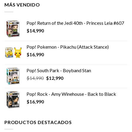
MÁS VENDIDO
Pop! Return of the Jedi 40th - Princess Leia #607
$
14,990
Pop! Pokemon - Pikachu (Attack Stance)
$
16,990
Pop! South Park - Boyband Stan
El
El
$
14,990
$
12,990
precio
precio
original
actual
Pop! Rock - Amy Winehouse - Back to Black
era:
es:
$
16,990
$14,990.
$12,990.
PRODUCTOS DESTACADOS