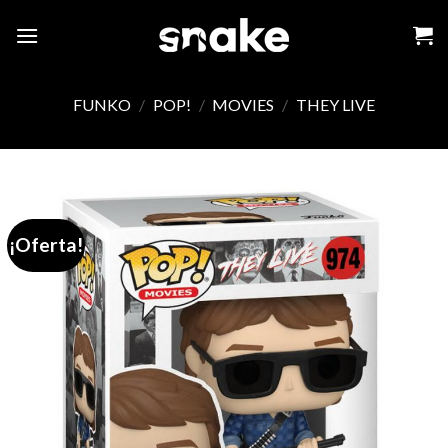
Skip
to
content
FUNKO
/
POP!
/
MOVIES
/
THEY LIVE
¡Oferta!