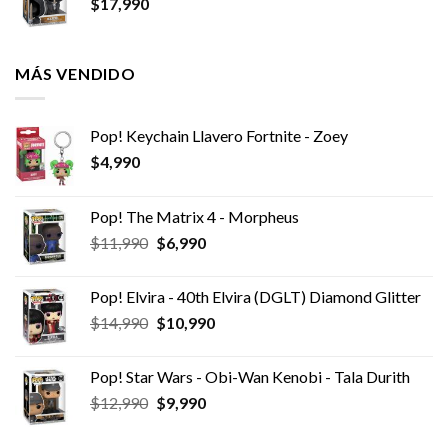
$
17,990
MÁS VENDIDO
Pop! Keychain Llavero Fortnite - Zoey
$
4,990
Pop! The Matrix 4 - Morpheus
El
El
$
11,990
$
6,990
precio
precio
original
actual
Pop! Elvira - 40th Elvira (DGLT) Diamond Glitter
era:
es:
El
El
$
14,990
$
10,990
$11,990.
$6,990.
precio
precio
original
actual
Pop! Star Wars - Obi-Wan Kenobi - Tala Durith
era:
es:
El
El
$
12,990
$
9,990
$14,990.
$10,990.
precio
precio
original
actual