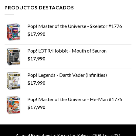
era:
es:
PRODUCTOS DESTACADOS
$12,990.
$9,990.
Pop! Master of the Universe - Skeletor #1776
$
17,990
Pop! LOTR/Hobbit - Mouth of Sauron
$
17,990
Pop! Legends - Darth Vader (Infinities)
$
17,990
Pop! Master of the Universe - He-Man #1775
$
17,990
📍
Local Providencia:
Paseo Las Palmas 2209, Local 021,