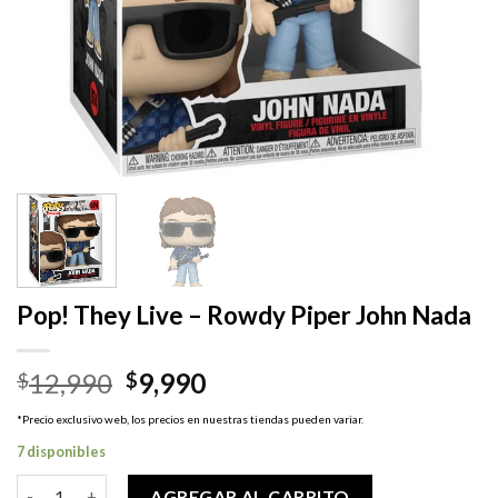
Pop! They Live – Rowdy Piper John Nada
El
El
12,990
9,990
$
$
precio
precio
*Precio exclusivo web, los precios en nuestras tiendas pueden variar.
original
actual
7 disponibles
era:
es:
$12,990.
$9,990.
Pop! They Live - Rowdy Piper John Nada cantidad
AGREGAR AL CARRITO