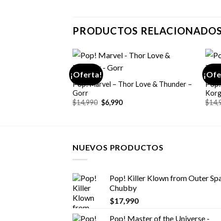
PRODUCTOS RELACIONADO
+
+
¡Oferta!
¡Ofe
Pop! Marvel – Thor Love & Thunder –
Pop!
Gorr
Kor
El
El
$
14,990
$
6,990
$
14,
precio
precio
original
actual
era:
es:
$14,990.
$6,990.
NUEVOS PRODUCTOS
Pop! Killer Klown from Outer Spa
Chubby
$
17,990
Pop! Master of the Universe -