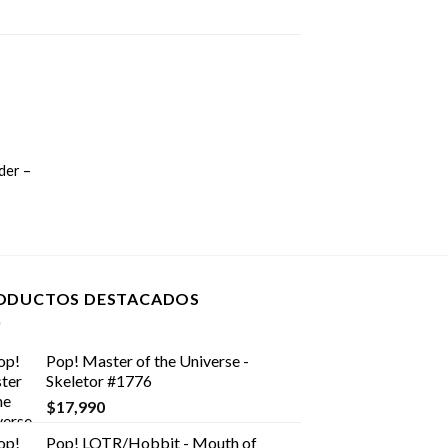
der –
ODUCTOS DESTACADOS
Pop! Master of the Universe -
Skeletor #1776
$
17,990
Pop! LOTR/Hobbit - Mouth of