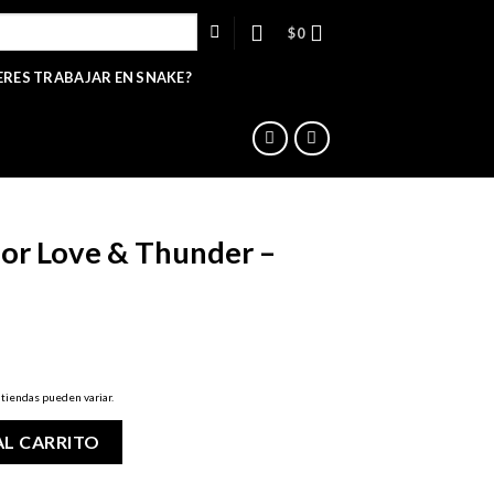
$
0
ERES TRABAJAR EN SNAKE?
hor Love & Thunder –
cio
 tiendas pueden variar.
ual
nder - Valkyrie cantidad
AL CARRITO
990.