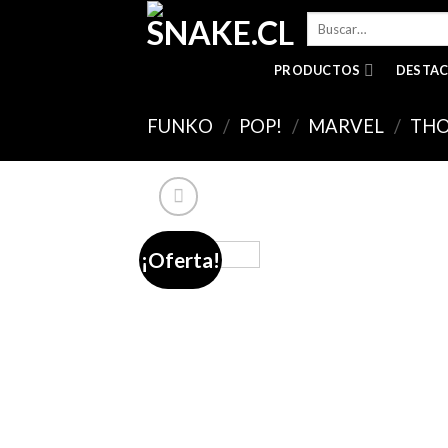
Skip
Buscar
to
por:
content
PRODUCTOS
DESTA
FUNKO
/
POP!
/
MARVEL
/
THO
¡Oferta!