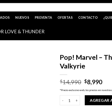
CADOS
NUEVOS
PREVENTA
OFERTAS
CONTACTO
¿QUI
R LOVE & THUNDER
Pop! Marvel – T
Valkyrie
El
El
14,990
8,990
$
$
precio
pre
*Precio exclusivo web, los precios en nuestras
original
act
Pop! Marvel - Thor Love & Thu
era:
es:
AGREGAR 
$14,990.
$8,