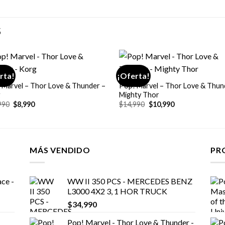
S
+
rta!
¡Oferta!
 Marvel – Thor Love & Thunder –
Pop! Marvel – Thor Love & Thun
g
Mighty Thor
El
El
El
El
990
$
8,990
$
14,990
$
10,990
precio
precio
precio
precio
original
actual
original
actual
era:
es:
era:
es:
$14,990.
$8,990.
$14,990.
$10,990.
MÁS VENDIDO
PR
ce -
WW II 350 PCS - MERCEDES BENZ
L3000 4X2 3, 1 HOR TRUCK
$
34,990
Pop! Marvel - Thor Love & Thunder -