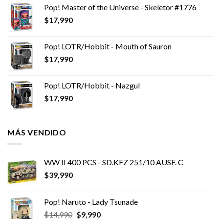
Pop! Master of the Universe - Skeletor #1776
$
17,990
Pop! LOTR/Hobbit - Mouth of Sauron
$
17,990
Pop! LOTR/Hobbit - Nazgul
$
17,990
MÁS VENDIDO
WW II 400 PCS - SD.KFZ 251/10 AUSF. C
$
39,990
Pop! Naruto - Lady Tsunade
El
El
$
14,990
$
9,990