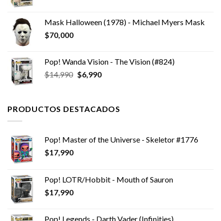
precio
precio
original
actual
Mask Halloween (1978) - Michael Myers Mask
era:
es:
$
70,000
$14,990.
$9,990.
Pop! Wanda Vision - The Vision (#824)
El
El
$
14,990
$
6,990
precio
precio
original
actual
era:
es:
PRODUCTOS DESTACADOS
$14,990.
$6,990.
Pop! Master of the Universe - Skeletor #1776
$
17,990
Pop! LOTR/Hobbit - Mouth of Sauron
$
17,990
Pop! Legends - Darth Vader (Infinities)