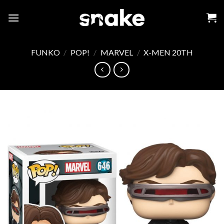
Skip
to
content
FUNKO
/
POP!
/
MARVEL
/
X-MEN 20TH