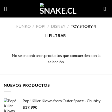
Skip
to
content
FUNKO
/
POP!
/
DISNEY
/
TOY STORY 4
FILTRAR
No se encontraron productos que concuerden con la
selección.
NUEVOS PRODUCTOS
Pop! Killer Klown from Outer Space - Chubby
$
17,990