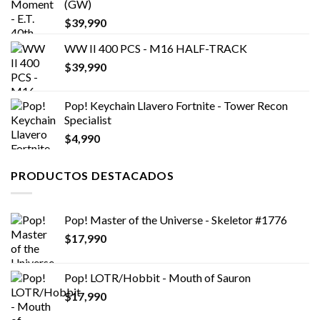
(GW)
$11,990.
$6,990.
$
39,990
WW II 400 PCS - M16 HALF-TRACK
$
39,990
Pop! Keychain Llavero Fortnite - Tower Recon
Specialist
$
4,990
PRODUCTOS DESTACADOS
Pop! Master of the Universe - Skeletor #1776
$
17,990
Pop! LOTR/Hobbit - Mouth of Sauron
$
17,990