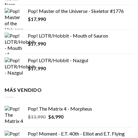
Pop! Master of the Universe - Skeletor #1776
$
17,990
Pop! LOTR/Hobbit - Mouth of Sauron
$
17,990
Pop! LOTR/Hobbit - Nazgul
$
17,990
MÁS VENDIDO
Pop! The Matrix 4 - Morpheus
El
El
$
11,990
$
6,990
precio
precio
original
actual
Pop! Moment - E.T. 40th - Elliot and E.T. Flying
era:
es: