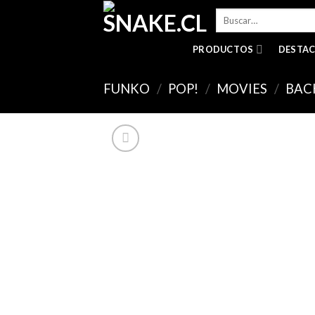
Skip
Buscar
to
por:
content
PRODUCTOS
DESTA
FUNKO
/
POP!
/
MOVIES
/
BAC