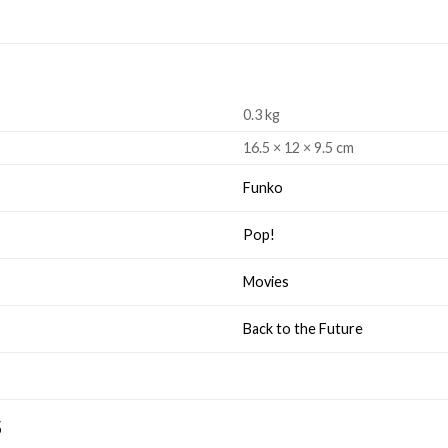
0.3 kg
16.5 × 12 × 9.5 cm
Funko
Pop!
Movies
Back to the Future
S