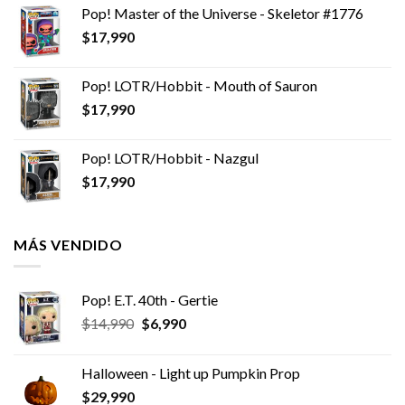
Pop! Master of the Universe - Skeletor #1776
$
17,990
Pop! LOTR/Hobbit - Mouth of Sauron
$
17,990
Pop! LOTR/Hobbit - Nazgul
$
17,990
MÁS VENDIDO
Pop! E.T. 40th - Gertie
El
El
$
14,990
$
6,990
precio
precio
original
actual
Halloween - Light up Pumpkin Prop
era:
es:
$
29,990
$14,990.
$6,990.