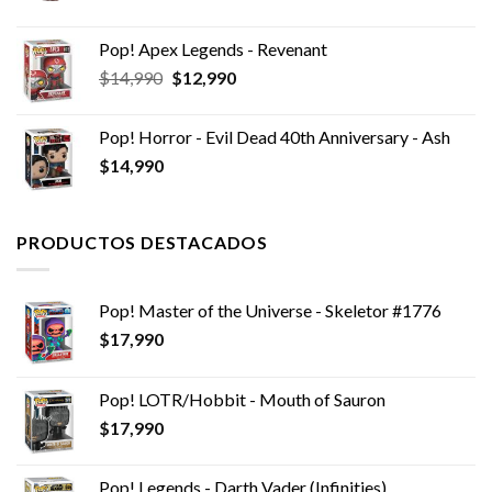
Pop! Apex Legends - Revenant
El
El
$
14,990
$
12,990
precio
precio
original
actual
Pop! Horror - Evil Dead 40th Anniversary - Ash
era:
es:
$
14,990
$14,990.
$12,990.
PRODUCTOS DESTACADOS
Pop! Master of the Universe - Skeletor #1776
$
17,990
Pop! LOTR/Hobbit - Mouth of Sauron
$
17,990
Pop! Legends - Darth Vader (Infinities)