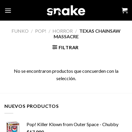
Skip
to
content
FUNKO
/
POP!
/
HORROR
/
TEXAS CHAINSAW
MASSACRE
FILTRAR
No se encontraron productos que concuerden con la
selección.
NUEVOS PRODUCTOS
Pop! Killer Klown from Outer Space - Chubby
$
17,990