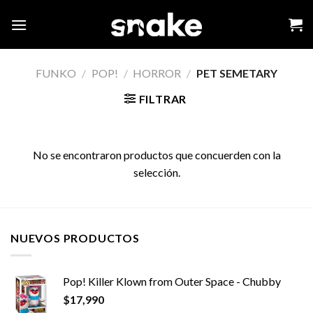
Skip
to
content
FUNKO
/
POP!
/
HORROR
/
PET SEMETARY
FILTRAR
No se encontraron productos que concuerden con la
selección.
NUEVOS PRODUCTOS
Pop! Killer Klown from Outer Space - Chubby
$
17,990