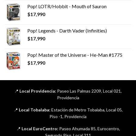
Pop! LOTR/Hobbit - Mouth of Sauron
$
17,990
Pop! Legends - Darth Vader (Infinities)
$
17,990
Pop! Master of the Universe - He-Man #1775
$
17,990
📍
Local Providencia:
Paseo Las Palmas 2209, Local 021,
Providencia
📍
Local Tobalaba:
Estación de Metro Tobalaba, Local 05,
Piso -1, Providencia
📍
Local EuroCentro:
Paseo Ahumada 85, Eurocentro,
Segundo Piso, Local 211