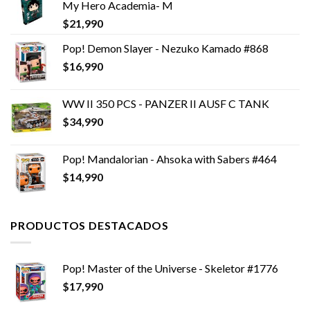
My Hero Academia- M
$
21,990
Pop! Demon Slayer - Nezuko Kamado #868
$
16,990
WW II 350 PCS - PANZER II AUSF C TANK
$
34,990
Pop! Mandalorian - Ahsoka with Sabers #464
$
14,990
PRODUCTOS DESTACADOS
Pop! Master of the Universe - Skeletor #1776
$
17,990