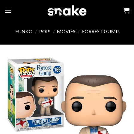
Skip
to
content
FUNKO
/
POP!
/
MOVIES
/
FORREST GUMP