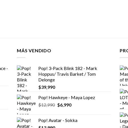
MÁS VENDIDO
PR
ce -
Pop! 3-Pack Blink 182 - Mark
Hoppus/ Travis Barket / Tom
Delonge
$
39,990
Pop! Hawkeye - Maya Lopez
El
El
$
12,990
$
6,990
precio
precio
original
actual
Pop! Avatar - Sokka
era:
es:
$
13,990