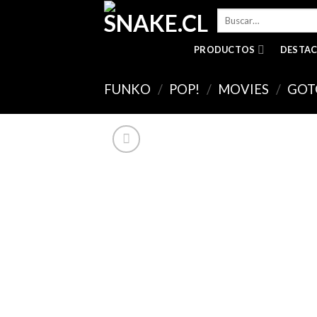
Skip
Buscar
to
por:
content
PRODUCTOS
DESTA
FUNKO
/
POP!
/
MOVIES
/
GOT