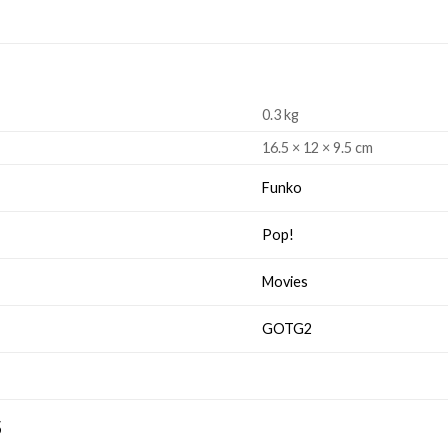
0.3 kg
16.5 × 12 × 9.5 cm
Funko
Pop!
Movies
GOTG2
S