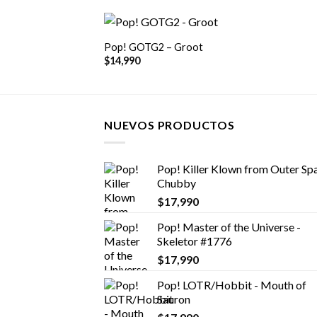
+
Pop! GOTG2 – Groot
$
14,990
NUEVOS PRODUCTOS
Pop! Killer Klown from Outer Spa
Chubby
$
17,990
Pop! Master of the Universe -
Skeletor #1776
$
17,990
Pop! LOTR/Hobbit - Mouth of
Sauron