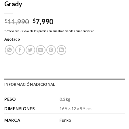
Grady
El
El
11,990
7,990
$
$
precio
precio
*Precio exclusivo web, los precios en nuestras tiendas pueden variar.
original
actual
Agotado
era:
es:
$11,990.
$7,990.
INFORMACIÓN ADICIONAL
PESO
0.3 kg
DIMENSIONES
16.5 × 12 × 9.5 cm
MARCA
Funko