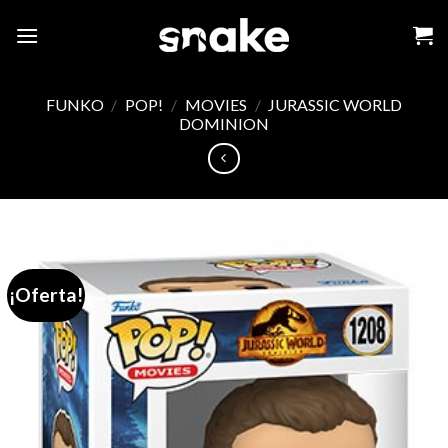
Skip
to
content
FUNKO
/
POP!
/
MOVIES
/
JURASSIC WORLD
DOMINION
¡Oferta!