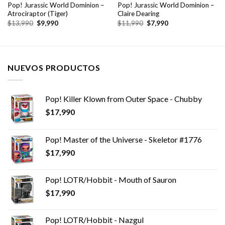
Pop! Jurassic World Dominion –
Pop! Jurassic World Dominion –
Atrociraptor (Tiger)
Claire Dearing
El
El
El
El
$
13,990
$
9,990
$
11,990
$
7,990
precio
precio
precio
precio
original
actual
original
actual
era:
es:
era:
es:
$13,990.
$9,990.
$11,990.
$7,990.
NUEVOS PRODUCTOS
Pop! Killer Klown from Outer Space - Chubby
$
17,990
Pop! Master of the Universe - Skeletor #1776
$
17,990
Pop! LOTR/Hobbit - Mouth of Sauron
$
17,990
Pop! LOTR/Hobbit - Nazgul