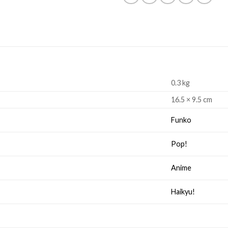
0.3 kg
16.5 × 9.5 cm
Funko
Pop!
Anime
Haikyu!