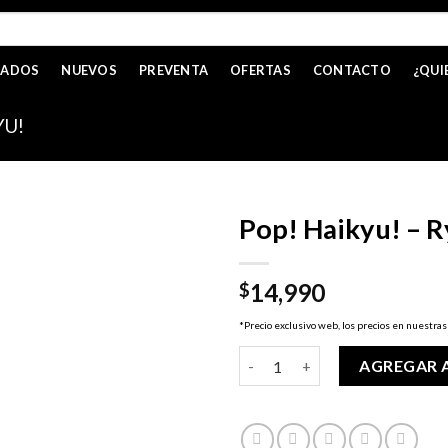
CADOS
NUEVOS
PREVENTA
OFERTAS
CONTACTO
¿QUI
YU!
Pop! Haikyu! – 
14,990
$
*Precio exclusivo web, los precios en nuestras
Pop! Haikyu! - Ryunosuke Tan
AGREGAR 