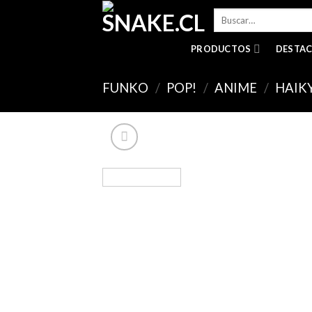
Skip
Buscar
to
por:
content
PRODUCTOS
DESTA
FUNKO
/
POP!
/
ANIME
/
HAIK