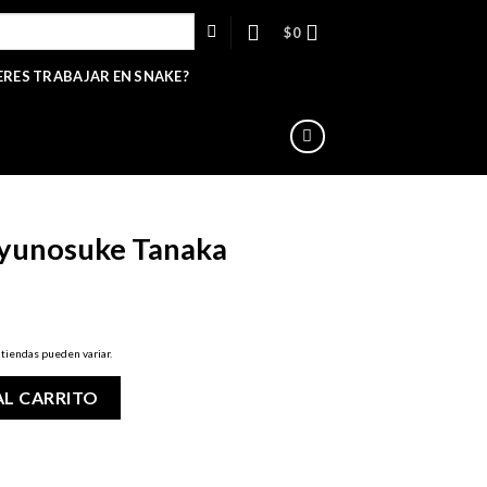
$
0
ERES TRABAJAR EN SNAKE?
Ryunosuke Tanaka
 tiendas pueden variar.
aka cantidad
AL CARRITO