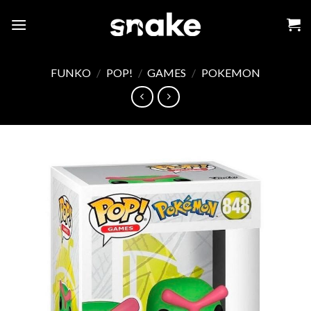
Skip
to
content
FUNKO
/
POP!
/
GAMES
/
POKEMON