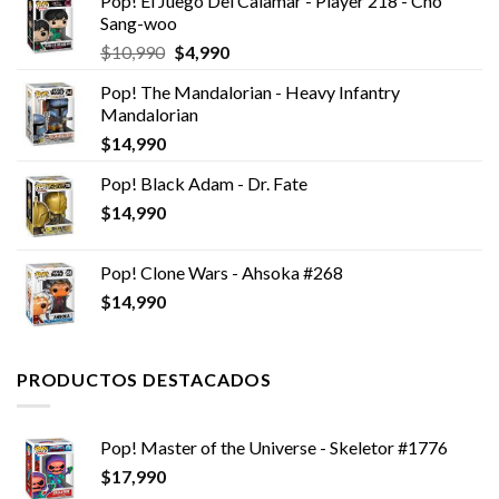
Pop! El Juego Del Calamar - Player 218 - Cho
Sang-woo
El
El
$
10,990
$
4,990
precio
precio
Pop! The Mandalorian - Heavy Infantry
original
actual
Mandalorian
era:
es:
$
14,990
$10,990.
$4,990.
Pop! Black Adam - Dr. Fate
$
14,990
Pop! Clone Wars - Ahsoka #268
$
14,990
PRODUCTOS DESTACADOS
Pop! Master of the Universe - Skeletor #1776
$
17,990