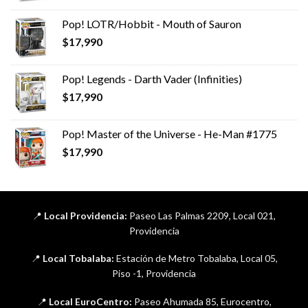
Pop! LOTR/Hobbit - Mouth of Sauron
$
17,990
Pop! Legends - Darth Vader (Infinities)
$
17,990
Pop! Master of the Universe - He-Man #1775
$
17,990
📍
Local Providencia:
Paseo Las Palmas 2209, Local 021,
Providencia
📍
Local Tobalaba:
Estación de Metro Tobalaba, Local 05,
Piso -1, Providencia
📍
Local EuroCentro:
Paseo Ahumada 85, Eurocentro,