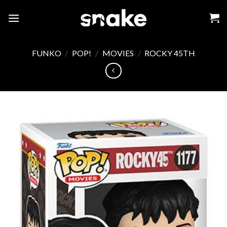
Skip
to
content
FUNKO
/
POP!
/
MOVIES
/
ROCKY 45TH