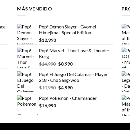
MÁS VENDIDO
PR
ce -
Pop! Demon Slayer - Gyomei
Himejima - Special Edition
$
12,990
Pop! Marvel - Thor Love & Thunder -
Korg
El
El
$
14,990
$
8,990
precio
precio
Pop! El Juego Del Calamar - Player
original
actual
218 - Cho Sang-woo
era:
es:
El
El
$
10,990
$
4,990
$14,990.
$8,990.
precio
precio
Pop! Pokemon - Charmander
original
actual
$
16,990
era:
es:
$10,990.
$4,990.