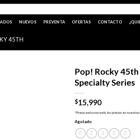
CADOS
NUEVOS
PREVENTA
OFERTAS
CONTACTO
¿QUI
KY 45TH
Pop! Rocky 45th
Specialty Series
15,990
$
*Precio exclusivo web, los precios en nuestras
Agotado