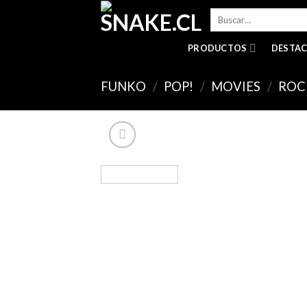
Skip
Buscar
to
por:
content
PRODUCTOS
DESTA
FUNKO
/
POP!
/
MOVIES
/
ROC