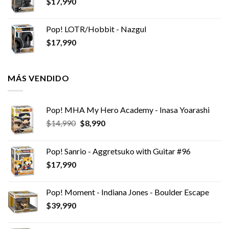
$
17,990
Pop! LOTR/Hobbit - Nazgul
$
17,990
MÁS VENDIDO
Pop! MHA My Hero Academy - Inasa Yoarashi
El
El
$
14,990
$
8,990
precio
precio
original
actual
Pop! Sanrio - Aggretsuko with Guitar #96
era:
es:
$
17,990
$14,990.
$8,990.
Pop! Moment - Indiana Jones - Boulder Escape
$
39,990