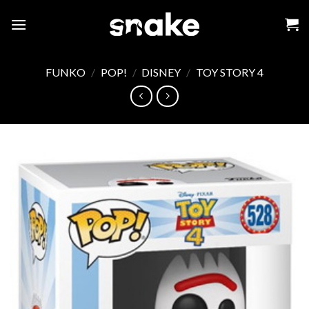
Skip
to
content
FUNKO
/
POP!
/
DISNEY
/
TOY STORY 4