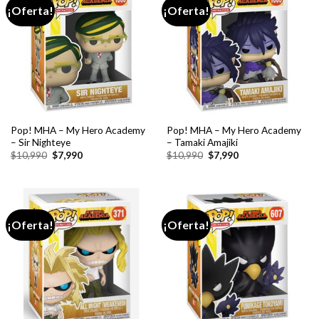
¡Oferta!
¡Oferta!
Pop! MHA – My Hero Academy
Pop! MHA – My Hero Academy
– Sir Nighteye
– Tamaki Amajiki
El
El
El
El
$
10,990
$
7,990
$
10,990
$
7,990
precio
precio
precio
precio
original
actual
original
actual
era:
es:
era:
es:
$10,990.
$7,990.
$10,990.
$7,990.
¡Oferta!
¡Oferta!