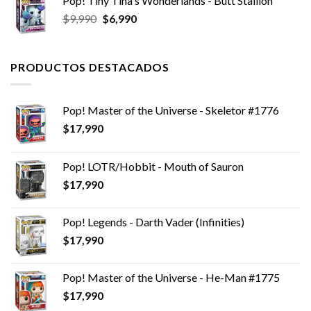
Pop! Tiny Tina's Wonderlands - Butt Stallion
era:
es:
El
El
$
9,990
$
6,990
$14,990.
$11,990.
precio
precio
original
actual
era:
es:
PRODUCTOS DESTACADOS
$9,990.
$6,990.
Pop! Master of the Universe - Skeletor #1776
$
17,990
Pop! LOTR/Hobbit - Mouth of Sauron
$
17,990
Pop! Legends - Darth Vader (Infinities)
$
17,990
Pop! Master of the Universe - He-Man #1775
$
17,990