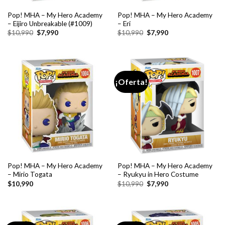
Pop! MHA – My Hero Academy
Pop! MHA – My Hero Academy
– Eijiro Unbreakable (#1009)
– Eri
El
El
El
El
$
10,990
$
7,990
$
10,990
$
7,990
precio
precio
precio
precio
original
actual
original
actual
era:
es:
era:
es:
$10,990.
$7,990.
$10,990.
$7,990.
¡Oferta!
Pop! MHA – My Hero Academy
Pop! MHA – My Hero Academy
– Mirio Togata
– Ryukyu in Hero Costume
El
El
$
10,990
$
10,990
$
7,990
precio
precio
original
actual
era:
es:
$10,990.
$7,990.