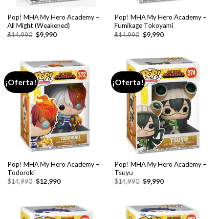
Pop! MHA My Hero Academy –
Pop! MHA My Hero Academy –
All Might (Weakened)
Fumikage Tokoyami
El
El
El
El
$
14,990
$
9,990
$
14,990
$
9,990
precio
precio
precio
precio
original
actual
original
actual
era:
es:
era:
es:
$14,990.
$9,990.
$14,990.
$9,990.
¡Oferta!
¡Oferta!
Pop! MHA My Hero Academy –
Pop! MHA My Hero Academy –
Todoroki
Tsuyu
El
El
El
El
$
14,990
$
12,990
$
14,990
$
9,990
precio
precio
precio
precio
original
actual
original
actual
era:
es:
era:
es:
$14,990.
$12,990.
$14,990.
$9,990.