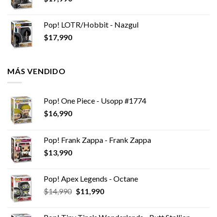
Pop! LOTR/Hobbit - Nazgul
$
17,990
MÁS VENDIDO
Pop! One Piece - Usopp #1774
$
16,990
Pop! Frank Zappa - Frank Zappa
$
13,990
Pop! Apex Legends - Octane
El
El
$
14,990
$
11,990
precio
precio
original
actual